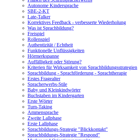
Autonome Kindersprache
SBE-2-KT
Late-Talker
Korrektives Feedback - verbesserte Wiederholung
Was ist Sprachbildung?
Freispiel
Rollenspiel
Authentizität / Echtheit
Funktionelle Unflüssigkeiten
Hörmerkspanne
Auffälligkeit oder Störung?
Kriterien für Wirksamkeit von Sprachbildungsstrategien
Sprachbildung - Sprachförderung - Sprachtherapie
Erstes Fragealter
Spracherwerbs-Stile
Baby und Kleinkindwörter
Buchstaben im Kindergarten
Erste Wörter
Turn-Taking
Ammensprache
Zweite Lallphase
Erste Lallphase
Sprachbildungs-Strategie "Blickkontakt"
Sprachbildungs-Strategie "Respond"