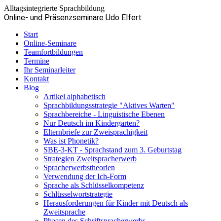
Alltagsintegrierte Sprachbildung
Online- und Präsenzseminare Udo Elfert
Start
Online-Seminare
Teamfortbildungen
Termine
Ihr Seminarleiter
Kontakt
Blog
Artikel alphabetisch
Sprachbildungsstrategie "Aktives Warten"
Sprachbereiche - Linguistische Ebenen
Nur Deutsch im Kindergarten?
Elternbriefe zur Zweisprachigkeit
Was ist Phonetik?
SBE-3-KT - Sprachstand zum 3. Geburtstag
Strategien Zweitspracherwerb
Spracherwerbstheorien
Verwendung der Ich-Form
Sprache als Schlüsselkompetenz
Schlüsselwortstrategie
Herausforderungen für Kinder mit Deutsch als
Zweitsprache
Phasen des Schriftspracherwerbs