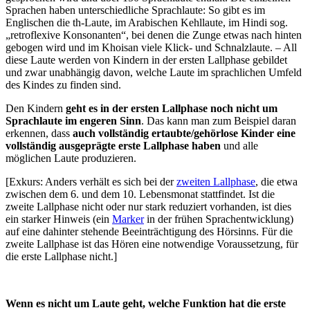
Sprachen haben unterschiedliche Sprachlaute: So gibt es im
Englischen die th-Laute, im Arabischen Kehllaute, im Hindi sog.
„retroflexive Konsonanten“, bei denen die Zunge etwas nach hinten
gebogen wird und im Khoisan viele Klick- und Schnalzlaute. – All
diese Laute werden von Kindern in der ersten Lallphase gebildet
und zwar unabhängig davon, welche Laute im sprachlichen Umfeld
des Kindes zu finden sind.
Den Kindern
geht es in der ersten Lallphase noch nicht um
Sprachlaute im engeren Sinn
. Das kann man zum Beispiel daran
erkennen, dass
auch vollständig ertaubte/gehörlose Kinder eine
vollständig ausgeprägte erste Lallphase haben
und alle
möglichen Laute produzieren.
[Exkurs: Anders verhält es sich bei der
zweiten Lallphase
, die etwa
zwischen dem 6. und dem 10. Lebensmonat stattfindet. Ist die
zweite Lallphase nicht oder nur stark reduziert vorhanden, ist dies
ein starker Hinweis (ein
Marker
in der frühen Sprachentwicklung)
auf eine dahinter stehende Beeinträchtigung des Hörsinns. Für die
zweite Lallphase ist das Hören eine notwendige Voraussetzung, für
die erste Lallphase nicht.]
Wenn es nicht um Laute geht, welche Funktion hat die erste