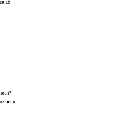
rst ab
önnen?
anz beim