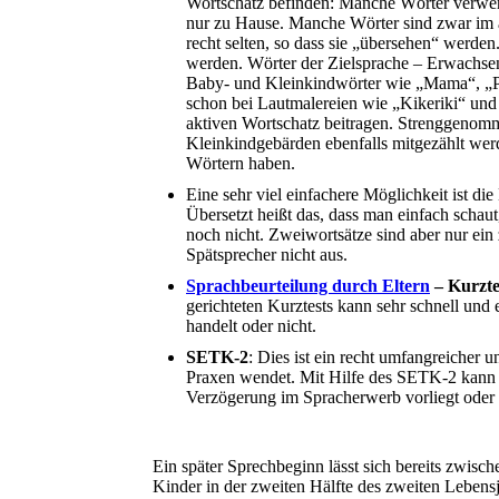
Wortschatz befinden: Manche Wörter verwen
nur zu Hause. Manche Wörter sind zwar im a
recht selten, so dass sie „übersehen“ werde
werden. Wörter der Zielsprache – Erwachse
Baby- und Kleinkindwörter wie „Mama“, „Pa
schon bei Lautmalereien wie „Kikeriki“ und
aktiven Wortschatz beitragen. Strenggenom
Kleinkindgebärden ebenfalls mitgezählt werd
Wörtern haben.
Eine sehr viel einfachere Möglichkeit ist d
Übersetzt heißt das, dass man einfach schau
noch nicht. Zweiwortsätze sind aber nur ein 
Spätsprecher nicht aus.
Sprachbeurteilung durch Eltern
– Kurzte
gerichteten Kurztests kann sehr schnell und 
handelt oder nicht.
SETK-2
: Dies ist ein recht umfangreicher 
Praxen wendet. Mit Hilfe des SETK-2 kann e
Verzögerung im Spracherwerb vorliegt oder 
Ein später Sprechbeginn lässt sich bereits zwisc
Kinder in der zweiten Hälfte des zweiten Lebens