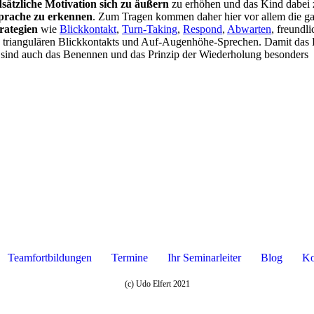
sätzliche Motivation sich zu äußern
zu erhöhen und das Kind dabei 
prache zu erkennen
. Zum Tragen kommen daher hier vor allem die g
rategien
wie
Blickkontakt
,
Turn-Taking
,
Respond
,
Abwarten
, freundli
 triangulären Blickkontakts und Auf-Augenhöhe-Sprechen. Damit das
 sind auch das Benennen und das Prinzip der Wiederholung besonders
Teamfortbildungen
Termine
Ihr Seminarleiter
Blog
Ko
(c) Udo Elfert 2021