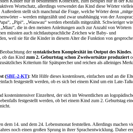
den Kinder nur in bestimmten Kontexten, zum Beispiel nur in der Kit
ktiven Wortschatz, allerdings verwendet das Kind diese Wörter viellei
n. Außerdem stellt sich manchmal die Frage, welche Wörter denn „mitge
nenwörter – werden mitgezählt und zwar unabhängig von der Aussprac
pa“, „Pipi“, „Wauwau“ werden ebenfalls mitgezählt. Schwieriger wir
 „Miau“, die in den meisten Anleitungen auch zur Anzahl von Wörtern
men müssten auch nichtlautsprachliche Zeichen wie Baby- und
en, weil sie für die Kinder in diesem Alter die Funktion von gesproch
ie Beobachtung der
syntaktischen Komplexität im Output des Kindes
.
t, ob das Kind
zum 2. Geburtstag schon Zweiwortsätze produziert
o
zusätzliches Kriterium für Spätsprecher und reichen als alleiniges Merk
st (
SBE-2-KT
)
: Mit Hilfe dieses kostenlosen, einfachen und an die Elt
einfach festgestellt werden, ob es sich bei einem Kind um ein Late-Tal
und kostenintensiver Einzeltest, der sich im Wesentlichen an logopädisch
benfalls festgestellt werden, ob bei einem Kind zum 2. Geburtstag ein
nicht.
hen dem 14. und dem 24. Lebensmonat feststellen. Allerdings machen vi
jahres noch einen großen Sprung in ihrer Sprachentwicklung. Daher ers