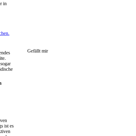
r in
chen.
Gefällt mir
endes
te.
 sogar
ädische
n
iven
s ist es
ktiven