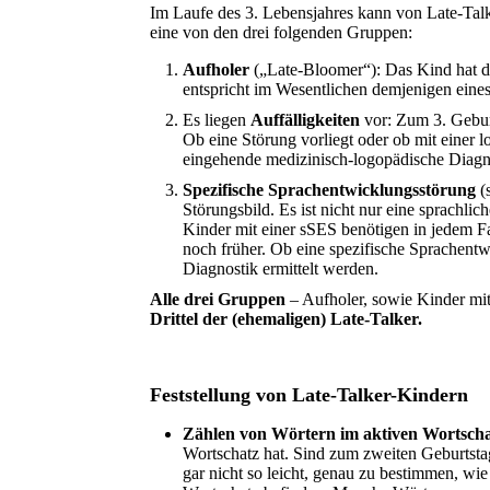
Im Laufe des 3. Lebensjahres kann von Late-Talk
eine von den drei folgenden Gruppen:
Aufholer
(„Late-Bloomer“): Das Kind hat d
entspricht im Wesentlichen demjenigen eine
Es liegen
Auffälligkeiten
vor: Zum 3. Geburt
Ob eine Störung vorliegt oder ob mit einer 
eingehende medizinisch-logopädische Diagno
Spezifische Sprachentwicklungsstörung
(
Störungsbild. Es ist nicht nur eine sprachlic
Kinder mit einer sSES benötigen in jedem Fa
noch früher. Ob eine spezifische Sprachentw
Diagnostik ermittelt werden.
Alle drei Gruppen
– Aufholer, sowie Kinder mit
Drittel der (ehemaligen) Late-Talker.
Feststellung von Late-Talker-Kindern
Zählen von Wörtern im aktiven Wortsch
Wortschatz hat. Sind zum zweiten Geburtst
gar nicht so leicht, genau zu bestimmen, wi