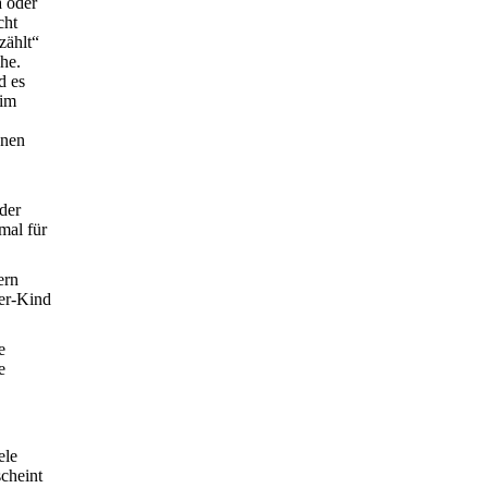
a oder
cht
zählt“
he.
d es
 im
enen
der
mal für
ern
ker-Kind
e
e
ele
cheint