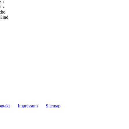
zu
anz
che
 Kind
ntakt
Impressum
Sitemap