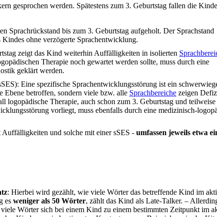
ern gesprochen werden. Spätestens zum 3. Geburtstag fallen die Kinde
en Sprachrückstand bis zum 3. Geburtstag aufgeholt. Der Sprachstand
s Kindes ohne verzögerte Sprachentwicklung.
stag zeigt das Kind weiterhin Auffälligkeiten in isolierten
Sprachberei
logopädischen Therapie noch gewartet werden sollte, muss durch eine
stik geklärt werden.
sSES): Eine spezifische Sprachentwicklungsstörung ist ein schwerwieg
he Ebene betroffen, sondern viele bzw. alle
Sprachbereiche
zeigen Defizi
ll logopädische Therapie, auch schon zum 3. Geburtstag und teilweise
icklungsstörung vorliegt, muss ebenfalls durch eine medizinisch-logop
 Auffälligkeiten und solche mit einer sSES -
umfassen jeweils etwa ei
atz
: Hierbei wird gezählt, wie viele Wörter das betreffende Kind im akt
ag es
weniger als 50 Wörter
, zählt das Kind als Late-Talker. – Allerding
e viele Wörter sich bei einem Kind zu einem bestimmten Zeitpunkt im a