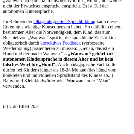
„Wauwau“ ist somit kein falsches Wort für „Hund“, nur weil es
nicht der Erwachsenensprache entspricht. Es ist Teil der
autonomen Kindersprache.
Im Rahmen der
alltagsintegrierten Sprachbildung
kann diese
Erkenntnis wichtige Konsequenzen haben. So entfällt in einem
bestimmten Alter die Notwendigkeit, dem Kind, das zum
Beispiel von „Wauwau“ spricht, die sprachliche Zielstruktur
obligatorisch durch
korrektives Feedback
(verbesserte
Wiederholung) präsentieren zu müssen: „Genau, das ist ein
Hund und der macht Wauwau.“ –
„Wauwau“ gehört zur
autonomen Kindersprache in diesem Alter und ist kein
falsches Wort für „Hund“.
Auch pädagogische Fachkräfte
dürfen bei Kindern jünger als 18-24 Monate (das hängt vom
konkreten und individuellen Sprachstand des Kindes ab...)
Baby- und Kleinkindwörter wie "Wauwau" oder "Miau"
verwenden.
(c) Udo Elfert 2021