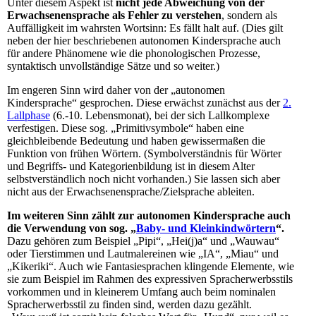
Unter diesem Aspekt ist
nicht jede Abweichung von der
Erwachsenensprache als Fehler zu verstehen
, sondern als
Auffälligkeit im wahrsten Wortsinn: Es fällt halt auf. (Dies gilt
neben der hier beschriebenen autonomen Kindersprache auch
für andere Phänomene wie die phonologischen Prozesse,
syntaktisch unvollständige Sätze und so weiter.)
Im engeren Sinn wird daher von der „autonomen
Kindersprache“ gesprochen. Diese erwächst zunächst aus der
2.
Lallphase
(6.-10. Lebensmonat), bei der sich Lallkomplexe
verfestigen. Diese sog. „Primitivsymbole“ haben eine
gleichbleibende Bedeutung und haben gewissermaßen die
Funktion von frühen Wörtern. (Symbolverständnis für Wörter
und Begriffs- und Kategorienbildung ist in diesem Alter
selbstverständlich noch nicht vorhanden.) Sie lassen sich aber
nicht aus der Erwachsenensprache/Zielsprache ableiten.
Im weiteren Sinn zählt zur autonomen Kindersprache auch
die Verwendung von sog. „
Baby- und Kleinkindwörtern
“.
Dazu gehören zum Beispiel „Pipi“, „Hei(j)a“ und „Wauwau“
oder Tierstimmen und Lautmalereinen wie „IA“, „Miau“ und
„Kikeriki“. Auch wie Fantasiesprachen klingende Elemente, wie
sie zum Beispiel im Rahmen des expressiven Spracherwerbsstils
vorkommen und in kleinerem Umfang auch beim nominalen
Spracherwerbsstil zu finden sind, werden dazu gezählt.