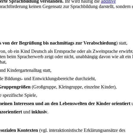
ierte Sprachbildung verstanden.
Ihr wird häufig die
additive
prachförderung keinen Gegensatz zur Sprachbildung darstellt, sondern e
 von der Begrüßung bis nachmittags zur Verabschiedung
) statt,
on, ob ein Kind Deutsch als Erstsprache oder als Zweitsprache erwirbt
en beim Spracherwerb zeigt oder nicht, unabhängig davon wie alt ein 
hat,
nd Kindergartenalltag statt,
lle Bildungs- und Entwicklungsbereiche durchzieht,
 Gruppengrößen
(Großgruppe, Kleingruppe, einzelne Kinder),
 spezifische Spiele,
emeinen Interessen und an den Lebenswelten der Kinder orientiert
zorientiert
und
inklusiv
.
sozialen Kontexten
(vgl. interaktionistische Erklärungsansätze des