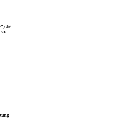
“) die
 so:
utung