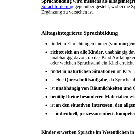
Sprachbildung wird meistens als alltagsintegr
Sprachförderung
gegenüber gestellt, wobei die S
Ergänzung zu verstehen ist.
Alltagsintegrierte Sprachbildung
findet in Einrichtungen immer (
von morgens
richtet sich an alle Kinder
, unabhängig dav
unabhängig davon, ob das Kind Auffälligkeit
oder welchen Sprachstand ein Kind erreicht 
findet
in natürlichen Situationen
im Kita- u
ist eine
Querschnittsaufgabe
, da Sprache a
ist
unabhängig von Räumlichkeiten und
benötigt keine besonderen Materialien
wie
ist
an den situativen Interessen, den allg
ist
individuell
,
prozessorientiert
,
kompeten
Kinder erwerben Sprache im Wesentlichen in 