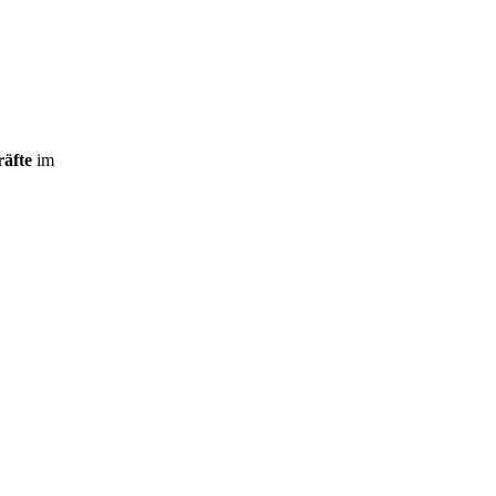
räfte
im